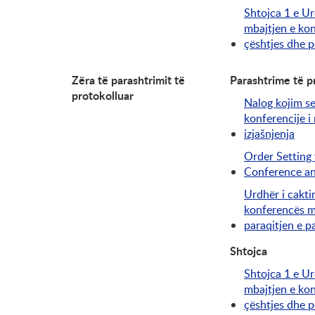
Shtojca 1 e Ur
mbajtjen e ko
çështjes dhe p
Zëra të parashtrimit të
Parashtrime të p
protokolluar
Nalog kojim s
konferencije i
izjašnjenja
Order Setting 
Conference an
Urdhër i cakti
konferencës mb
paraqitjen e p
Shtojca
Shtojca 1 e Ur
mbajtjen e ko
çështjes dhe p