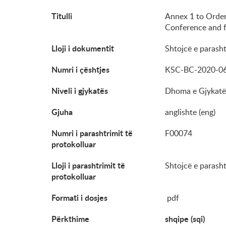
Titulli
Annex 1 to Order
Conference and 
Lloji i dokumentit
Shtojcë e parasht
Numri i çështjes
KSC-BC-2020-0
Niveli i gjykatës
Dhoma e Gjykatë
Gjuha
anglishte (eng)
Numri i parashtrimit të
F00074
protokolluar
Lloji i parashtrimit të
Shtojcë e parasht
protokolluar
Formati i dosjes
pdf
Përkthime
shqipe (sqi)