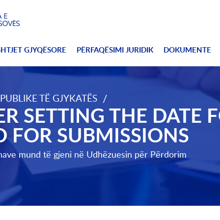
SHTJET GJYQËSORE
PËRFAQËSIMI JURIDIK
DOKUMENTE
/
UBLIKE TË GJYKATËS
Conference and for Submissions
R SETTING THE DATE F
 FOR SUBMISSIONS
nave mund të gjeni në
Udhëzuesin për Përdorim