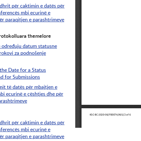
dhrit për caktimin e datës për
nferencës mbi ecurinë e
ër paraqitjen e parashtrimeve
rotokolluara themelore
e određuju datum statusne
 rokovi za podnošenje
the Date for a Status
d for Submissions
mit të datës për mbajtjen e
i ecurinë e çështjes dhe për
arashtrimeve
dhrit për caktimin e datës për
nferencës mbi ecurinë e
ër paraqitjen e parashtrimeve