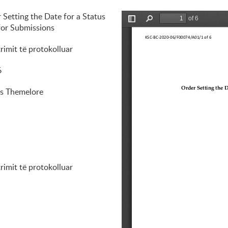
 Setting the Date for a Status
Pamja paraprake po hapet
for Submissions
rimit të protokolluar
6
s Themelore
rimit të protokolluar