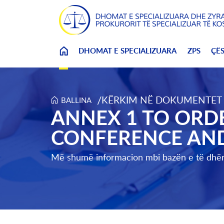
DHOMAT E SPECIALIZUARA
ZPS
ÇË
/
KËRKIM NË DOKUMENTET P
BALLINA
Annex 1 to Order Setting the Date for a Status 
ANNEX 1 TO ORDE
CONFERENCE AND
Më shumë informacion mbi bazën e të dhë