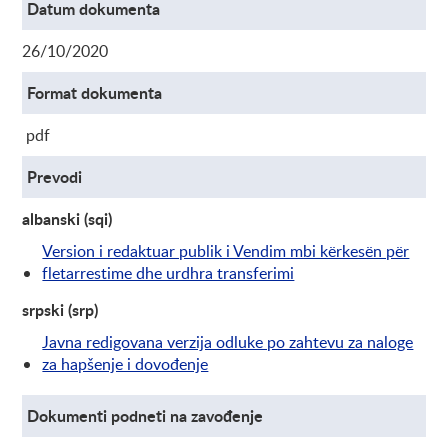
Datum dokumenta
26/10/2020
Format dokumenta
pdf
Prevodi
albanski (sqi)
Version i redaktuar publik i Vendim mbi kërkesën për
fletarrestime dhe urdhra transferimi
srpski (srp)
Javna redigovana verzija odluke po zahtevu za naloge
za hapšenje i dovođenje
Dokumenti podneti na zavođenje