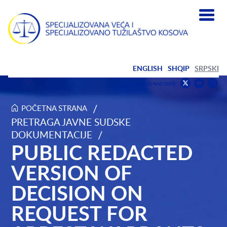
ENGLISH
SHQIP
SRPSKI
Prona
F
POTRAŽITE NAS OVDE
nas
us
Pronađite
na
on
nas
/
POČETNA STRANA
Youtub
Inst
na
PRETRAGA JAVNE SUDSKE
Public Redacted Version of Decision on Request for Arrest 
Twitter
/
DOKUMENTACIJE
PUBLIC REDACTED
VERSION OF
DECISION ON
REQUEST FOR