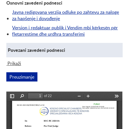
Osnovni zavedeni podnesci
Javna redigovana verzija odluke po zahtevu za naloge
za hapšenje i dovođenje
Version i redaktuar publik i Vendim mbi kërkesën për
fletarrestime dhe urdhra transferimi
Povezani zavedeni podnesci
Prikaži
Povezani zavedeni podnesci
Preuzimanje
Link se otvara u novom prozoru
Pregled se učitava