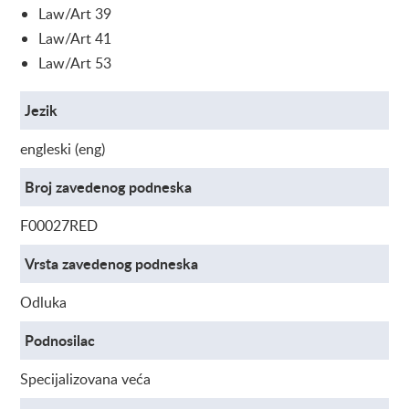
Law/Art 39
Law/Art 41
Law/Art 53
Jezik
engleski (eng)
Broj zavedenog podneska
F00027RED
Vrsta zavedenog podneska
Odluka
Podnosilac
Specijalizovana veća