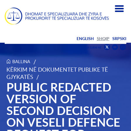
ENGLISH
SHQIP
SRPSKI
Find
F
NA GJENI NË
us
us
Find
on
on
us
/
BALLINA
Youtub
Inst
on
KËRKIM NË DOKUMENTET PUBLIKE TË
Public Redacted Version of Second Decision on Veseli Defe
Twitter
/
GJYKATËS
PUBLIC REDACTED
VERSION OF
SECOND DECISION
ON VESELI DEFENCE