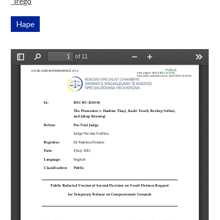
Trego
Parashtrime të lidhura
Hape
Kjo lidhje hapet në dritare të re
Pamja paraprake po hapet