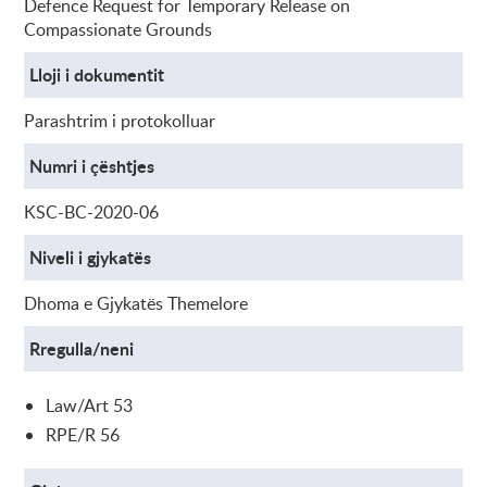
Defence Request for Temporary Release on
Compassionate Grounds
Lloji i dokumentit
Parashtrim i protokolluar
Numri i çështjes
KSC-BC-2020-06
Niveli i gjykatës
Dhoma e Gjykatës Themelore
Rregulla/neni
Law/Art 53
RPE/R 56